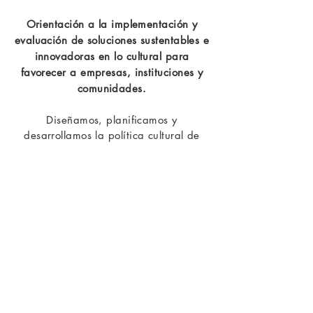
Orientación a la implementación y
evaluación de soluciones sustentables e
innovadoras en lo cultural para
favorecer a empresas, instituciones y
comunidades.
Diseñamos, planificamos y
desarrollamos la política cultural de
instituciones públicas y privadas
(empresas, fundaciones o asociaciones)
que tengan entre sus objetivos el
desarrollo de programas relacionados
con la cultura, creando y ejecutando
planes globales de dinamización y
socialización cultural integrando
múltiples aspectos del Patrimonio
cultural (arte, folklore, danza, música,
etc.).