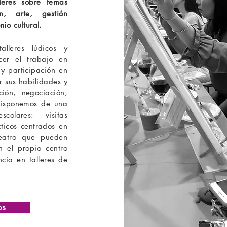
lleres sobre temas
n, arte, gestión
nio cultural.
alleres lúdicos y
ecer el trabajo en
y participación en
r sus habilidades y
ión, negociación,
 Disponemos de una
colares: visitas
cticos centrados en
eatro que pueden
n el propio centro
cia en talleres de
os